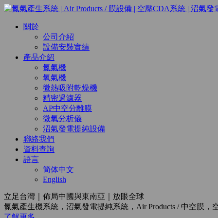
關於
公司介紹
設備安裝實績
產品介紹
氮氣機
氧氣機
微熱吸附乾燥機
精密過濾器
AP中空分離膜
微氧分析儀
沼氣發電提純設備
聯絡我們
資料查詢
語言
简体中文
English
立足台灣｜佈局中國與東南亞｜放眼全球
氮氣產生機系統，沼氣發電提純系統，Air Products / 中
了解更多