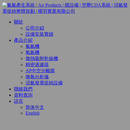
關於
公司介紹
設備安裝實績
產品介紹
氮氣機
氧氣機
微熱吸附乾燥機
精密過濾器
AP中空分離膜
微氧分析儀
沼氣發電提純設備
聯絡我們
資料查詢
語言
简体中文
English